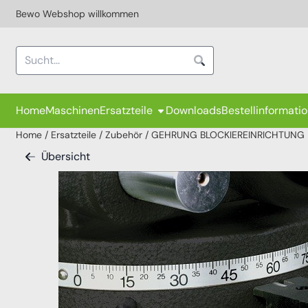
Cookie-Einstellungen sind derzeit geschlossen.
Bewo Webshop willkommen
Suche
Home
Maschinen
Ersatzteile
Downloads
Bestellinformati
Home
/
Ersatzteile
/
Zubehör
/
GEHRUNG BLOCKIEREINRICHTUNG
Übersicht