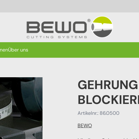
onen
Über uns
GEHRUNG
BLOCKIER
Artikelnr.:
86.0500
BEWO