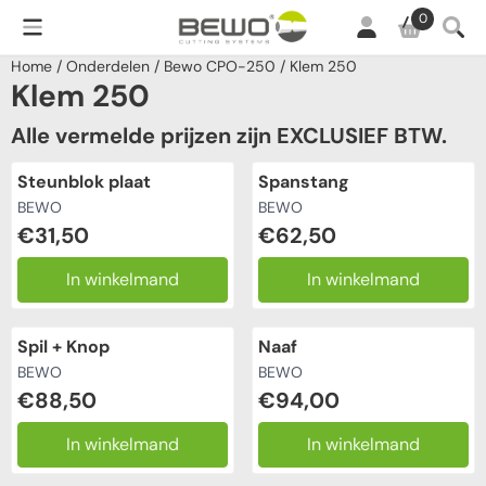
Cookievoorkeuren zijn momenteel gesloten.
0
Home
/
Onderdelen
/
Bewo CPO-250
/
Klem 250
Klem 250
Alle vermelde prijzen zijn EXCLUSIEF BTW.
Steunblok plaat
Spanstang
Merk:
Merk:
BEWO
BEWO
Prijs: 31,50
Prijs: 62,50
€31,50
€62,50
In winkelmand
In winkelmand
Spil + Knop
Naaf
Merk:
Merk:
BEWO
BEWO
Prijs: 88,50
Prijs: 94,00
€88,50
€94,00
In winkelmand
In winkelmand