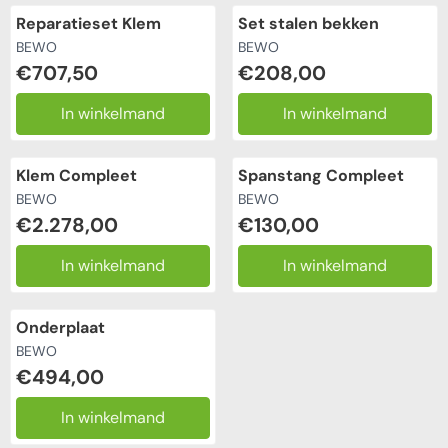
Reparatieset Klem
Set stalen bekken
Merk:
Merk:
BEWO
BEWO
Prijs: 707,50
Prijs: 208,00
€707,50
€208,00
In winkelmand
In winkelmand
Klem Compleet
Spanstang Compleet
Merk:
Merk:
BEWO
BEWO
Prijs: 2 278,00
Prijs: 130,00
€2.278,00
€130,00
In winkelmand
In winkelmand
Onderplaat
Merk:
BEWO
Prijs: 494,00
€494,00
In winkelmand