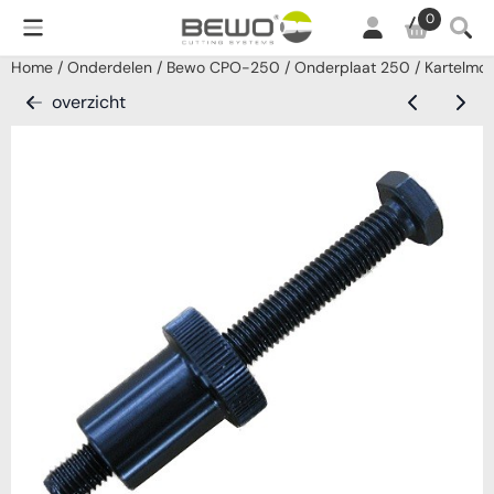
Cookievoorkeuren zijn momenteel gesloten.
0
Home
/
Onderdelen
/
Bewo CPO-250
/
Onderplaat 250
/
Kartelmoe
overzicht